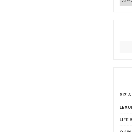
BIZ 
LEXU
LIFE 
OKI