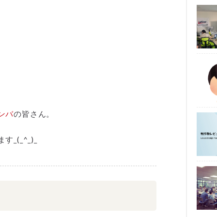
ンバ
の皆さん。
(_^_)_