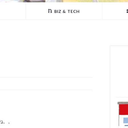
BIZ & TECH
ね。。