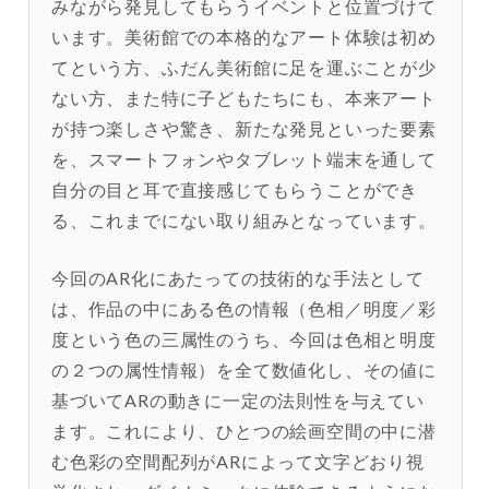
みながら発見してもらうイベントと位置づけて
います。美術館での本格的なアート体験は初め
てという方、ふだん美術館に足を運ぶことが少
ない方、また特に子どもたちにも、本来アート
が持つ楽しさや驚き、新たな発見といった要素
を、スマートフォンやタブレット端末を通して
自分の目と耳で直接感じてもらうことができ
る、これまでにない取り組みとなっています。
今回のAR化にあたっての技術的な手法として
は、作品の中にある色の情報（色相／明度／彩
度という色の三属性のうち、今回は色相と明度
の２つの属性情報）を全て数値化し、その値に
基づいてARの動きに一定の法則性を与えてい
ます。これにより、ひとつの絵画空間の中に潜
む色彩の空間配列がARによって文字どおり視