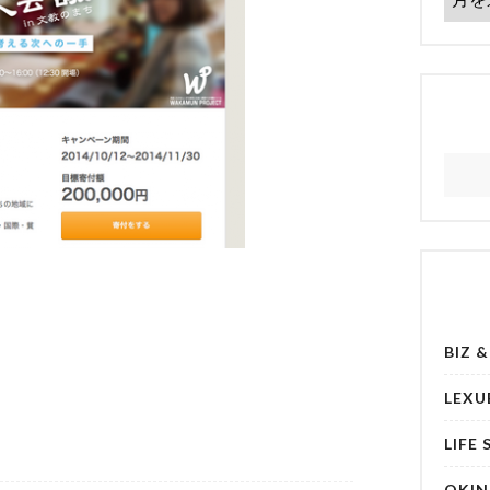
BIZ 
LEXU
LIFE 
OKI