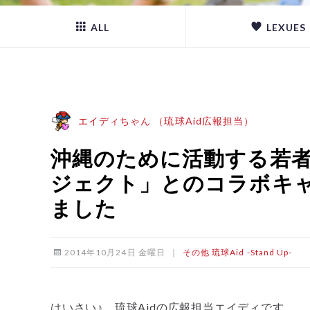
ALL
LEXUES
エイディちゃん （琉球Aid広報担当）
沖縄のために活動する若
ジェクト」とのコラボキ
ました
2014年10月24日 金曜日
｜
その他
琉球Aid -Stand Up-
はいさい♪ 琉球Aidの広報担当エイディです。