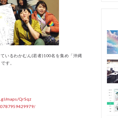
ているわかむん(若者)100名を集め「沖縄
うです。
o.gl/maps/QrSqz
340787959429979/