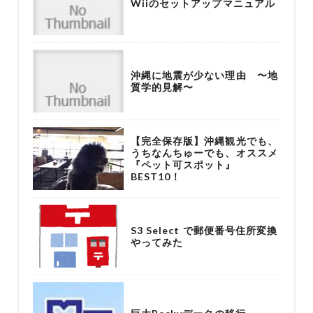
Wiiのセットアップマニュアル
沖縄に地震が少ない理由 〜地
質学的見解〜
【完全保存版】沖縄観光でも、
うちなんちゅーでも、オススメ
『ペット可スポット』
BEST10！
S3 Select で郵便番号住所変換
やってみた