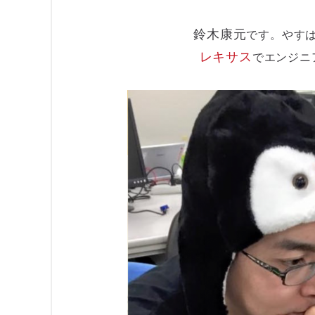
鈴木康元
です。やす
レキサス
でエンジニ