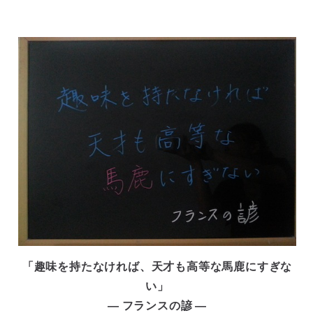
「趣味を持たなければ、天才も高等な馬鹿にすぎな
い」
― フランスの諺
―