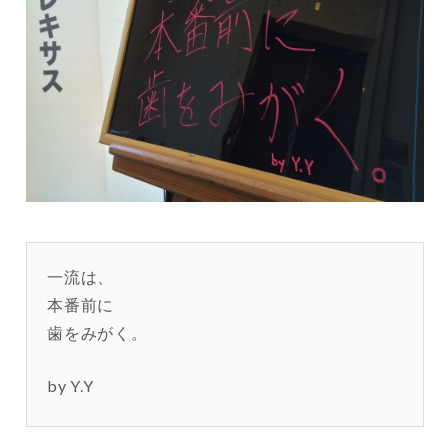
一流は、
本番前に
歯をみがく。
by Y.Y