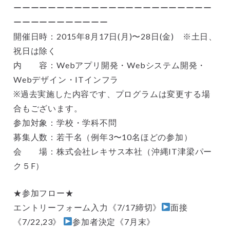
ーーーーーーーーーーーーーーーーーーーーーーー
ーーーーーーーーーーー
開催日時：2015年8月17日(月)〜28日(金) ※土日、
祝日は除く
内 容：Webアプリ開発・Webシステム開発・
Webデザイン・ITインフラ
※過去実施した内容です、プログラムは変更する場
合もございます。
参加対象：学校・学科不問
募集人数：若干名（例年3〜10名ほどの参加）
会 場：株式会社レキサス本社（沖縄IT津梁パー
ク５F）
★参加フロー★
エントリーフォーム入力《7/17締切》
面接
《7/22,23》
参加者決定《7月末》