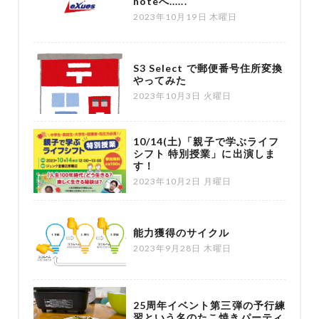
noteへ......
2023年10月19日 木曜日
S3 Select で郵便番号住所変換
やってみた
2023年10月3日 火曜日
10/14(土)「親子で学ぶライフ
シフト 特別授業」に出演しま
す！
2023年10月2日 月曜日
能力獲得のサイクル
2023年9月28日 木曜日
25周年イベント第三弾の予行練
習という名のたこ焼きパーティ