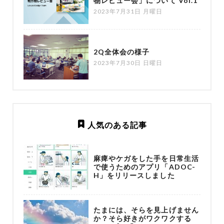
物レビュー会」について Vol.1
2023年7月31日 月曜日
2Q全体会の様子
2023年7月30日 日曜日
人気のある記事
麻痺やケガをした手を日常生活
で使うためのアプリ「ADOC-
H」をリリースしました
たまには、そらを見上げません
か？そら好きがワクワクする