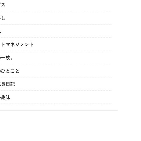
ビス
めし
他
ントマネジメント
の一枚。
のひとこと
成長日記
の趣味