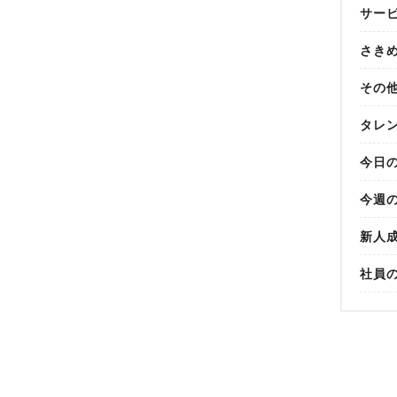
サー
さき
その
タレ
今日
今週
新人
社員