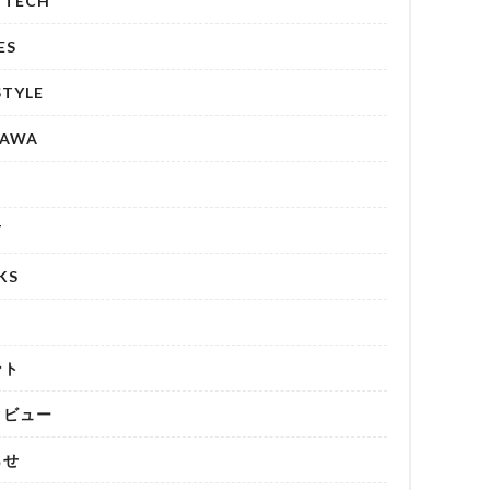
& TECH
ES
STYLE
NAWA
T
KS
リ
ント
タビュー
らせ