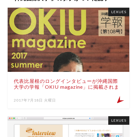
LEXUES
代表比屋根のロングインタビューが沖縄国際
大学の学報「OKIU magazine」に掲載されま
した
2017年7月18日 火曜日
LEXUES