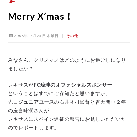
Merry X’mas！
2008年12月25日 木曜日
｜
その他
みなさん、クリスマスはどのようにお過ごしになり
ましたか？！
レキサスが
FC琉球のオフォシャルスポンサー
ということはすでにご存知だと思いますが、
先日
ジュニアユース
の石井祐司監督と普天間中２年
の
座喜味潤さんが、
レキサスにスペイン遠征の報告にお越しいただいた
のでレポートします。