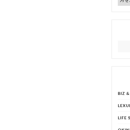
BIZ 
LEXU
LIFE 
OKI