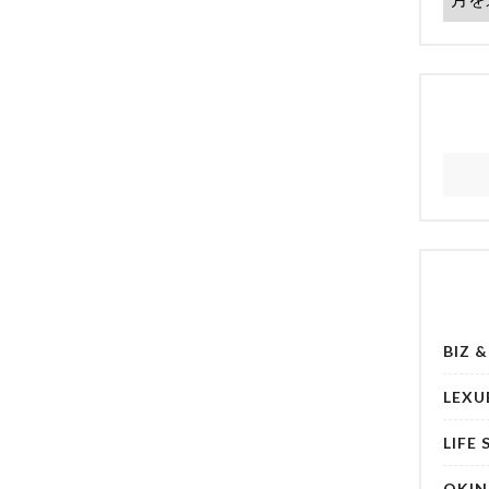
BIZ 
LEXU
LIFE 
OKI