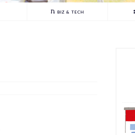
BIZ & TECH
。