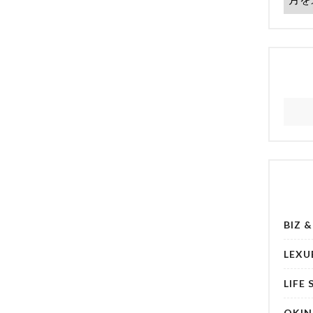
BIZ 
LEXU
LIFE 
OKI