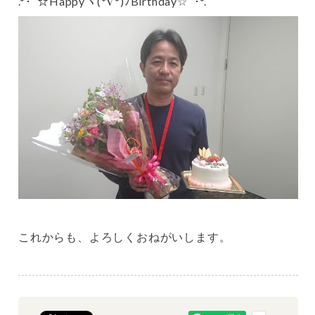
.*･ﾟ☆Happyヾ(*∇*)ﾉBirthday☆ﾟ･*.
これからも、よろしくおねがいします。