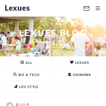
Lexues
LEXUES BLOG
レキサスブログ
ALL
LEXUES
BIZ & TECH
OKINAWA
LIFE STYLE
あらかき