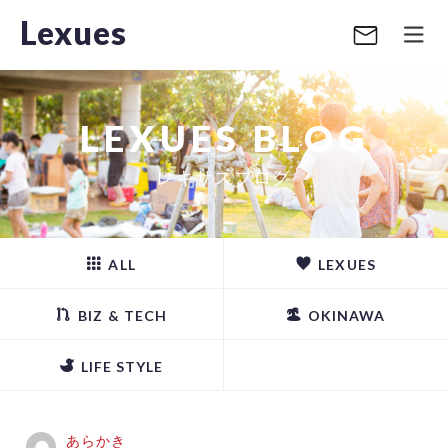
Lexues
LEXUES BLOG
レキサスブログ
ALL
LEXUES
BIZ & TECH
OKINAWA
LIFE STYLE
あらかき