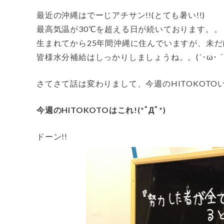
最近の沖縄はでーじアチサン!!(とても暑い!!)
最高気温が30℃を超える日が続いております。。
生まれてから25年間沖縄に住んでいますが、未
皆様水分補給はしっかりしましょうね。。(´･ω･｀
さてさて話は変わりまして、今週のHITOKOTO
今週のHITOKOTOはこれ!(*ﾟДﾟ*)
ドーン!!