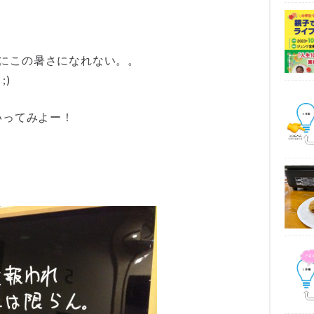
だにこの暑さになれない。。
;)
いってみよー！