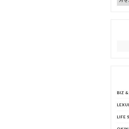
BIZ 
LEXU
LIFE 
OKI