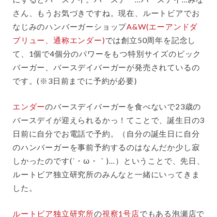
さん、もうお気づきですね。現在、ルートビアでお
なじみのハンバーガーショップ
A&W(エーアンドダ
ブリュー、通称エンダー)
では創立50周年を記念し
て、1個で4個分のパワーをもつ特別サイズのビック
バーガー、バースデイバーガーが発売されているの
です。(※3日前までに予約が必要)
エンダー
のバースデイバーガーを食べないで23歳の
バースデイが迎えられるかっ！てことで、誕生日の3
日前に自分でお電話で予約。（自分の誕生日に自分
のハンバーガーを事前予約するのはなんだか少し寂
しかったのです(´・ω・｀)…）ということで、先日、
ルートビア独立研究所のみんなと一緒にいってきま
した。
ルートビア独立研究所
の
視察1号店
でもある泡瀬店で