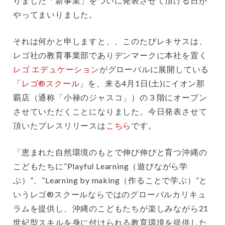
りました「新事業」をついに発表させて頂ける日が
やってまいりました。
それは何かと申しますと、、このたびレキサスは、
レゴ社の教育事業部でありデンマークに本社を置く
レゴ エデュケーション
がグローバルに展開している
「
レゴ®スクール
」を、来る4月1日(土)にイオン那
覇店（通称「小禄のジャスコ」）の３階にオープン
させていただくことになりました。今日発表させて
頂いたプレスリリースは
こちら
です。
「恵まれた自然環境のもとで伸び伸びと育つ沖縄の
こどもたちに”Playful Learning（遊びながら学
ぶ）”、”Learning by making（作ることで学ぶ）”と
いうレゴ®スクールならではのグローバルカリキュ
ラムを提供し、沖縄のこどもたちが楽しみながら21
世紀型スキルを身に付けられる教育環境を提供した