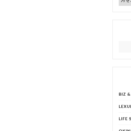
BIZ 
LEXU
LIFE 
OKI