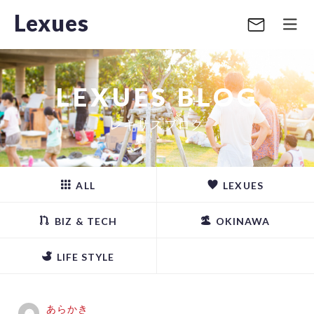
Lexues
LEXUES BLOG
レキサスブログ
ALL
LEXUES
BIZ & TECH
OKINAWA
LIFE STYLE
あらかき