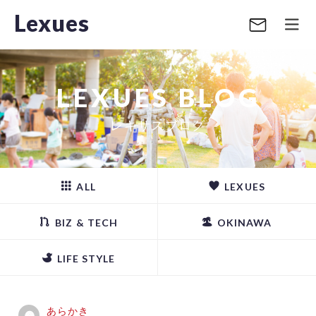
Lexues
LEXUES BLOG
レキサスブログ
ALL
LEXUES
BIZ & TECH
OKINAWA
LIFE STYLE
あらかき