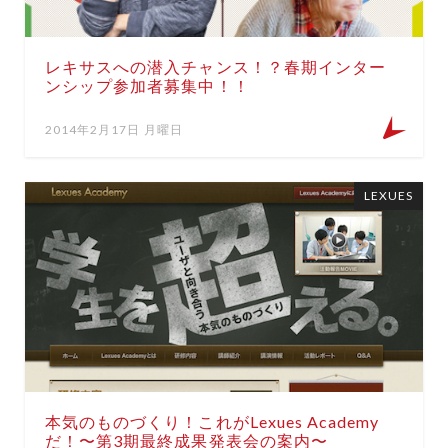
レキサスへの潜入チャンス！？春期インター
ンシップ参加者募集中！！
2014年2月17日 月曜日
LEXUES
本気のものづくり！これがLexues Academy
だ！〜第3期最終成果発表会の案内〜